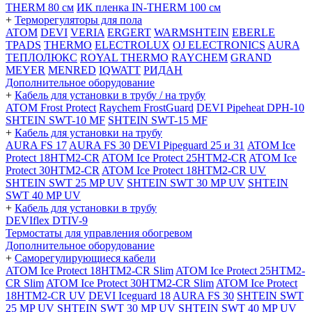
THERM 80 см
ИК пленка IN-THERM 100 см
+
Терморегуляторы для пола
ATOM
DEVI
VERIA
ERGERT
WARMSHTEIN
EBERLE
TPADS
THERMO
ELECTROLUX
OJ ELECTRONICS
AURA
ТЕПЛОЛЮКС
ROYAL THERMO
RAYCHEM
GRAND
MEYER
MENRED
IQWATT
РИДАН
Дополнительное оборудование
+
Кабель для установки в трубу / на трубу
ATOM Frost Protect
Raychem FrostGuard
DEVI Pipeheat DPH-10
SHTEIN SWT-10 MF
SHTEIN SWT-15 MF
+
Кабель для установки на трубу
AURA FS 17
AURA FS 30
DEVI Pipeguard 25 и 31
ATOM Ice
Protect 18HTM2-CR
ATOM Ice Protect 25HTM2-CR
ATOM Ice
Protect 30HTM2-CR
ATOM Ice Protect 18HTM2-CR UV
SHTEIN SWT 25 MP UV
SHTEIN SWT 30 MP UV
SHTEIN
SWT 40 MP UV
+
Кабель для установки в трубу
DEVIflex DTIV-9
Термостаты для управления обогревом
Дополнительное оборудование
+
Саморегулирующиеся кабели
ATOM Ice Protect 18HTM2-CR Slim
ATOM Ice Protect 25HTM2-
CR Slim
ATOM Ice Protect 30HTM2-CR Slim
ATOM Ice Protect
18HTM2-CR UV
DEVI Iceguard 18
AURA FS 30
SHTEIN SWT
25 MP UV
SHTEIN SWT 30 MP UV
SHTEIN SWT 40 MP UV