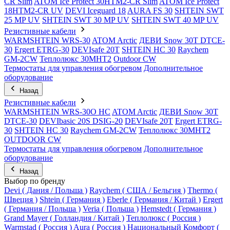
CR Slim
ATOM Ice Protect 30HTM2-CR Slim
ATOM Ice Protect
18HTM2-CR UV
DEVI Iceguard 18
AURA FS 30
SHTEIN SWT
25 MP UV
SHTEIN SWT 30 MP UV
SHTEIN SWT 40 MP UV
Резистивные кабели
WARMSHTEIN WRS-30
ATOM Arctic
ДЕВИ Snow 30T DTCE-
30
Ergert ETRG-30
DEVIsafe 20T
SHTEIN HC 30
Raychem
GM-2CW
Теплолюкс 30МНТ2
Outdoor CW
Термостаты для управления обогревом
Дополнительное
оборудование
Назад
Резистивные кабели
WARMSHTEIN WRS-30O HC
ATOM Arctic
ДЕВИ Snow 30T
DTCE-30
DEVIbasic 20S DSIG-20
DEVIsafe 20T
Ergert ETRG-
30
SHTEIN HC 30
Raychem GM-2CW
Теплолюкс 30МНТ2
OUTDOOR CW
Термостаты для управления обогревом
Дополнительное
оборудование
Назад
Выбор по бренду
Devi ( Дания / Польша )
Raychem ( США / Бельгия )
Thermo (
Швеция )
Shtein ( Германия )
Eberle ( Германия / Китай )
Ergert
( Германия / Польша )
Veria ( Польша )
Hemstedt ( Германия )
Grand Mayer ( Голландия / Китай )
Теплолюкс ( Россия )
Warmstad ( Россия )
Aura ( Россия )
Национальный Комфорт (