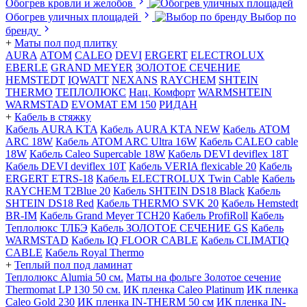
Обогрев кровли и желобов
Обогрев уличных площадей
Выбор по
бренду
+
Маты пол под плитку
AURA
АТОМ
CALEO
DEVI
ERGERT
ELECTROLUX
EBERLE
GRAND MEYER
ЗОЛОТОЕ СЕЧЕНИЕ
HEMSTEDT
IQWATT
NEXANS
RAYCHEM
SHTEIN
THERMO
ТЕПЛОЛЮКС
Нац. Комфорт
WARMSHTEIN
WARMSTAD
EVOMAT EM 150
РИДАН
+
Кабель в стяжку
Кабель AURA KTA
Кабель AURA KTA NEW
Кабель ATOM
ARC 18W
Кабель ATOM ARC Ultra 16W
Кабель CALEO cable
18W
Кабель Caleo Supercable 18W
Кабель DEVI deviflex 18T
Кабель DEVI deviflex 10T
Кабель VERIA flexicable 20
Кабель
ERGERT ETRS-18
Кабель ELECTROLUX Twin Cable
Кабель
RAYCHEM T2Blue 20
Кабель SHTEIN DS18 Black
Кабель
SHTEIN DS18 Red
Кабель THERMO SVK 20
Кабель Hemstedt
BR-IM
Кабель Grand Meyer TCH20
Кабель ProfiRoll
Кабель
Теплолюкс ТЛБЭ
Кабель ЗОЛОТОЕ СЕЧЕНИЕ GS
Кабель
WARMSTAD
Кабель IQ FLOOR CABLE
Кабель CLIMATIQ
CABLE
Кабель Royal Thermo
+
Теплый пол под ламинат
Теплолюкс Alumia 50 см.
Маты на фольге Золотое сечение
Thermomat LP 130 50 cм.
ИК пленка Caleo Platinum
ИК пленка
Caleo Gold 230
ИК пленка IN-THERM 50 см
ИК пленка IN-