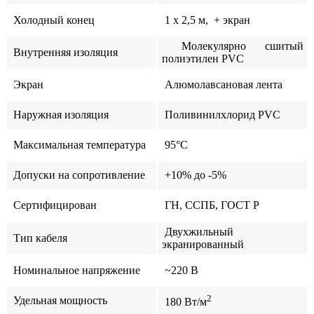
Холодный конец
1 x 2,5 м, + экран
Молекулярно сшитый
Внутренняя изоляция
полиэтилен PVC
Экран
Алюмолавсановая лента
Наружная изоляция
Поливинилхлорид PVС
Максимальная температура
95°C
Допуски на сопротивление
+10% до -5%
Сертифицирован
ГН, ССПБ, ГОСТ Р
Двухжильный
Тип кабеля
экранированный
Номинальное напряжение
~220 В
2
Удельная мощность
180 Вт/м