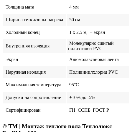
Толщина мата
4 мм
Ширина сетки/зоны нагрева
50 см
Холодный конец
1 x 2,5 м, + экран
Молекулярно сшитый
Внутренняя изоляция
полиэтилен PVC
Экран
Алюмолавсановая лента
Наружная изоляция
Поливинилхлорид PVС
Максимальная температура
95°C
Допуски на сопротивление
+10% до -5%
Сертифицирован
ГН, ССПБ, ГОСТ Р
© ТМ | Монтаж теплого пола Теплолюкс