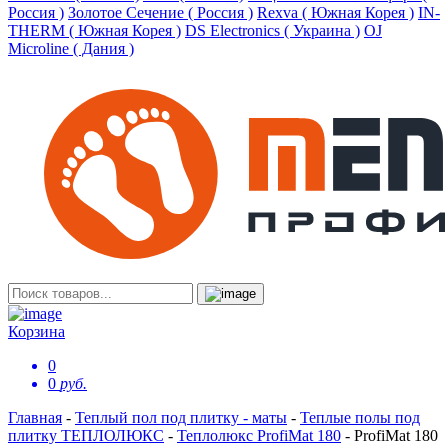
Россия )
Золотое Сечение ( Россия )
Rexva ( Южная Корея )
IN-
THERM ( Южная Корея )
DS Electronics ( Украина )
OJ
Microline ( Дания )
Корзина
0
0
руб.
Главная
-
Теплый пол под плитку - маты
-
Теплые полы под
плитку ТЕПЛОЛЮКС
-
Теплолюкс ProfiMat 180
-
ProfiMat 180