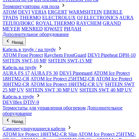
Терморегуляторы для пола
ATOM
DEVI
VERIA
ERGERT
WARMSHTEIN
EBERLE
TPADS
THERMO
ELECTROLUX
OJ ELECTRONICS
AURA
ТЕПЛОЛЮКС
ROYAL THERMO
RAYCHEM
GRAND
MEYER
MENRED
IQWATT
РИДАН
Дополнительное оборудование
Назад
Кабель в трубу / на трубу
ATOM Frost Protect
Raychem FrostGuard
DEVI Pipeheat DPH-10
SHTEIN SWT-10 MF
SHTEIN SWT-15 MF
Кабель на трубу
AURA FS 17
AURA FS 30
DEVI Pipeguard
ATOM Ice Protect
18HTM2-CR
ATOM Ice Protect 25HTM2-CR
ATOM Ice Protect
30HTM2-CR
ATOM Ice Protect 18HTM2-CR UV
SHTEIN SWT
25 MP UV
SHTEIN SWT 30 MP UV
SHTEIN SWT 40 MP UV
Кабель в трубу
DEVIflex DTIV-9
Термостаты для управления обогревом
Дополнительное
оборудование
Назад
Саморегулирующиеся кабели
ATOM Ice Protect 18HTM2-CR Slim
ATOM Ice Protect 25HTM2-