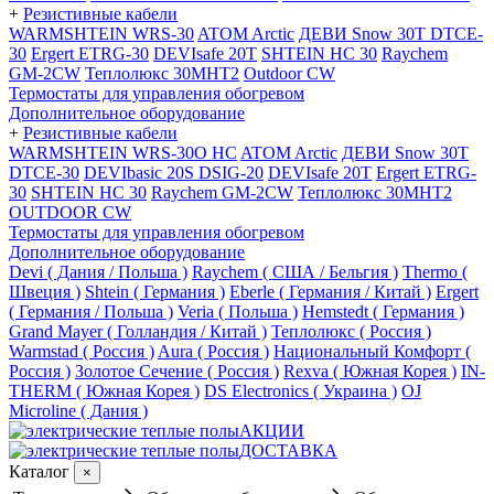
+
Резистивные кабели
WARMSHTEIN WRS-30
ATOM Arctic
ДЕВИ Snow 30T DTCE-
30
Ergert ETRG-30
DEVIsafe 20T
SHTEIN HC 30
Raychem
GM-2CW
Теплолюкс 30МНТ2
Outdoor CW
Термостаты для управления обогревом
Дополнительное оборудование
+
Резистивные кабели
WARMSHTEIN WRS-30O HC
ATOM Arctic
ДЕВИ Snow 30T
DTCE-30
DEVIbasic 20S DSIG-20
DEVIsafe 20T
Ergert ETRG-
30
SHTEIN HC 30
Raychem GM-2CW
Теплолюкс 30МНТ2
OUTDOOR CW
Термостаты для управления обогревом
Дополнительное оборудование
Devi ( Дания / Польша )
Raychem ( США / Бельгия )
Thermo (
Швеция )
Shtein ( Германия )
Eberle ( Германия / Китай )
Ergert
( Германия / Польша )
Veria ( Польша )
Hemstedt ( Германия )
Grand Mayer ( Голландия / Китай )
Теплолюкс ( Россия )
Warmstad ( Россия )
Aura ( Россия )
Национальный Комфорт (
Россия )
Золотое Сечение ( Россия )
Rexva ( Южная Корея )
IN-
THERM ( Южная Корея )
DS Electronics ( Украина )
OJ
Microline ( Дания )
АКЦИИ
ДОСТАВКА
Каталог
×