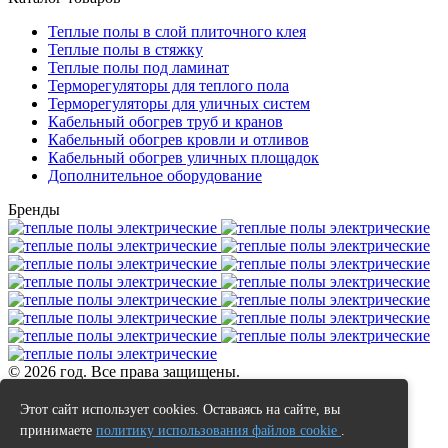
Теплые полы в слой плиточного клея
Теплые полы в стяжку
Теплые полы под ламинат
Терморегуляторы для теплого пола
Терморегуляторы для уличных систем
Кабельный обогрев труб и кранов
Кабельный обогрев кровли и отливов
Кабельный обогрев уличных площадок
Дополнительное оборудование
Бренды
© 2026 год. Все права защищены.
Данный интернет сайт не является публичной офертой.
Этот сайт использует cookies. Оставаясь на сайте, вы
Наличие и стоимость товаров уточняйте у менеджеров по
принимаете
политику использования файлов cookie
.
телефону.