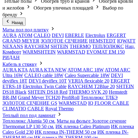
Теплые полы
Обогрев труб и кранов
Обогрев кровли
и желобов
Обогрев уличных площадей
Выбор по
бренду
Назад
Маты пол под плитку
AURA
АТОМ
CALEO
DEVI
EBERLE
Electrolux
ERGERT
GRAND MEYER
ЗОЛОТОЕ СЕЧЕНИЕ
HEMSTEDT
IQWATT
NEXANS
RAYCHEM
SHTEIN
THERMO
ТЕПЛОЛЮКС
Нац.
Комфорт
WARMSHTEIN
WARMSTAD
EVOMAT EM 150
РИДАН
Кабель в стяжку
AURA KTA
AURA KTA NEW
ATOM ARC 18W
ATOM ARC
Ultra 16W
CALEO cable 18W
Caleo Supercable 18W
DEVI
deviflex 18T
DEVI deviflex 10T
VERIA flexicable 20
ERGERT
ETRS-18
Electrolux Twin Cable
RAYCHEM T2Blue 20
SHTEIN
DS18 Black
SHTEIN DS18 Red
THERMO SVK 20
Hemstedt
BR-IM
Grand Meyer TCH20
ProfiRoll
Теплолюкс ТЛБЭ
ЗОЛОТОЕ СЕЧЕНИЕ GS
WARMSTAD
IQ FLOOR CABLE
CLIMATIQ CABLE
Royal Thermo
Теплый пол под ламинат
Теплолюкс Alumia 50 см.
Маты на фольге Золотое сечение
Thermomat LP 130 50 cм.
ИК пленка Caleo Platinum
ИК пленка
Caleo Gold 230
ИК пленка IN-THERM 50 см
ИК пленка IN-
THERM 80 см
ИК пленка IN-THERM 100 см