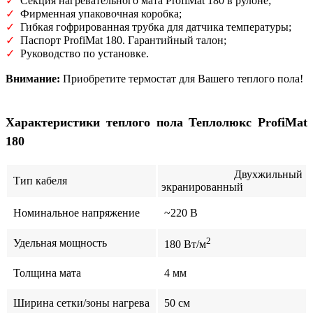
✓
Секция нагревательного мата ProfiMat 180 в рулоне;
✓
Фирменная упаковочная коробка;
✓
Гибкая гофрированная трубка для датчика температуры;
✓
Паспорт ProfiMat 180. Гарантийный талон;
✓
Руководство по установке.
Внимание:
Приобретите термостат для Вашего теплого пола!
Характеристики теплого пола
Теплолюкс ProfiMat
180
Двухжильный
Тип кабеля
экранированный
Номинальное напряжение
~220 В
2
Удельная мощность
180 Вт/м
Толщина мата
4 мм
Ширина сетки/зоны нагрева
50 см