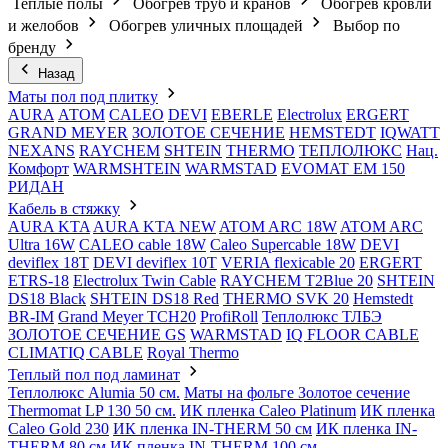
Теплые полы
Обогрев труб и кранов
Обогрев кровли
и желобов
Обогрев уличных площадей
Выбор по
бренду
Назад
Маты пол под плитку
AURA
АТОМ
CALEO
DEVI
EBERLE
Electrolux
ERGERT
GRAND MEYER
ЗОЛОТОЕ СЕЧЕНИЕ
HEMSTEDT
IQWATT
NEXANS
RAYCHEM
SHTEIN
THERMO
ТЕПЛОЛЮКС
Нац.
Комфорт
WARMSHTEIN
WARMSTAD
EVOMAT EM 150
РИДАН
Кабель в стяжку
AURA KTA
AURA KTA NEW
ATOM ARC 18W
ATOM ARC
Ultra 16W
CALEO cable 18W
Caleo Supercable 18W
DEVI
deviflex 18T
DEVI deviflex 10T
VERIA flexicable 20
ERGERT
ETRS-18
Electrolux Twin Cable
RAYCHEM T2Blue 20
SHTEIN
DS18 Black
SHTEIN DS18 Red
THERMO SVK 20
Hemstedt
BR-IM
Grand Meyer TCH20
ProfiRoll
Теплолюкс ТЛБЭ
ЗОЛОТОЕ СЕЧЕНИЕ GS
WARMSTAD
IQ FLOOR CABLE
CLIMATIQ CABLE
Royal Thermo
Теплый пол под ламинат
Теплолюкс Alumia 50 см.
Маты на фольге Золотое сечение
Thermomat LP 130 50 cм.
ИК пленка Caleo Platinum
ИК пленка
Caleo Gold 230
ИК пленка IN-THERM 50 см
ИК пленка IN-
THERM 80 см
ИК пленка IN-THERM 100 см