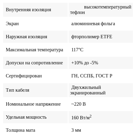
высокотемпературный
Внутренняя изоляция
тефлон
Экран
алюминиевая фольга
Наружная изоляция
фторполимер ETFE
Максимальная температура
117°C
Допуски на сопротивление
+10% до -5%
Сертифицирован
ГН, ССПБ, ГОСТ Р
Двухжильный
Тип кабеля
экранированный
Номинальное напряжение
~220 В
2
Удельная мощность
160 Вт/м
Толщина мата
3 мм