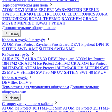
Терморегуляторы для пола
ATOM
DEVI
VERIA
ERGERT
WARMSHTEIN
EBERLE
TPADS
THERMO
ELECTROLUX
OJ ELECTRONICS
AURA
ТЕПЛОЛЮКС
ROYAL THERMO
RAYCHEM
GRAND
MEYER
MENRED
IQWATT
РИДАН
Дополнительное оборудование
Назад
Кабель в трубу / на трубу
ATOM Frost Protect
Raychem FrostGuard
DEVI Pipeheat DPH-10
SHTEIN SWT-10 MF
SHTEIN SWT-15 MF
Кабель на трубу
AURA FS 17
AURA FS 30
DEVI Pipeguard
ATOM Ice Protect
18HTM2-CR
ATOM Ice Protect 25HTM2-CR
ATOM Ice Protect
30HTM2-CR
ATOM Ice Protect 18HTM2-CR UV
SHTEIN SWT
25 MP UV
SHTEIN SWT 30 MP UV
SHTEIN SWT 40 MP UV
Кабель в трубу
DEVIflex DTIV-9
Термостаты для управления обогревом
Дополнительное
оборудование
Назад
Саморегулирующиеся кабели
ATOM Ice Protect 18HTM2-CR Slim
ATOM Ice Protect 25HTM2-