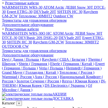
+
Резистивные кабели
WARMSHTEIN WRS-30
ATOM Arctic
ДЕВИ Snow 30T DTCE-
30
Ergert ETRG-30
DEVIsafe 20T
SHTEIN HC 30
Raychem
GM-2CW
Теплолюкс 30МНТ2
Outdoor CW
Термостаты для управления обогревом
Дополнительное оборудование
+
Резистивные кабели
WARMSHTEIN WRS-30O HC
ATOM Arctic
ДЕВИ Snow 30T
DTCE-30
DEVIbasic 20S DSIG-20
DEVIsafe 20T
Ergert ETRG-
30
SHTEIN HC 30
Raychem GM-2CW
Теплолюкс 30МНТ2
OUTDOOR CW
Термостаты для управления обогревом
Дополнительное оборудование
Devi ( Дания / Польша )
Raychem ( США / Бельгия )
Thermo (
Швеция )
Shtein ( Германия )
Eberle ( Германия / Китай )
Ergert
( Германия / Польша )
Veria ( Польша )
Hemstedt ( Германия )
Grand Mayer ( Голландия / Китай )
Теплолюкс ( Россия )
Warmstad ( Россия )
Aura ( Россия )
Национальный Комфорт (
Россия )
Золотое Сечение ( Россия )
Rexva ( Южная Корея )
IN-
THERM ( Южная Корея )
DS Electronics ( Украина )
OJ
Microline ( Дания )
АКЦИИ
ДОСТАВКА
Каталог
×