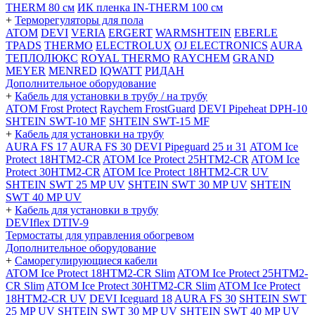
THERM 80 см
ИК пленка IN-THERM 100 см
+
Терморегуляторы для пола
ATOM
DEVI
VERIA
ERGERT
WARMSHTEIN
EBERLE
TPADS
THERMO
ELECTROLUX
OJ ELECTRONICS
AURA
ТЕПЛОЛЮКС
ROYAL THERMO
RAYCHEM
GRAND
MEYER
MENRED
IQWATT
РИДАН
Дополнительное оборудование
+
Кабель для установки в трубу / на трубу
ATOM Frost Protect
Raychem FrostGuard
DEVI Pipeheat DPH-10
SHTEIN SWT-10 MF
SHTEIN SWT-15 MF
+
Кабель для установки на трубу
AURA FS 17
AURA FS 30
DEVI Pipeguard 25 и 31
ATOM Ice
Protect 18HTM2-CR
ATOM Ice Protect 25HTM2-CR
ATOM Ice
Protect 30HTM2-CR
ATOM Ice Protect 18HTM2-CR UV
SHTEIN SWT 25 MP UV
SHTEIN SWT 30 MP UV
SHTEIN
SWT 40 MP UV
+
Кабель для установки в трубу
DEVIflex DTIV-9
Термостаты для управления обогревом
Дополнительное оборудование
+
Саморегулирующиеся кабели
ATOM Ice Protect 18HTM2-CR Slim
ATOM Ice Protect 25HTM2-
CR Slim
ATOM Ice Protect 30HTM2-CR Slim
ATOM Ice Protect
18HTM2-CR UV
DEVI Iceguard 18
AURA FS 30
SHTEIN SWT
25 MP UV
SHTEIN SWT 30 MP UV
SHTEIN SWT 40 MP UV