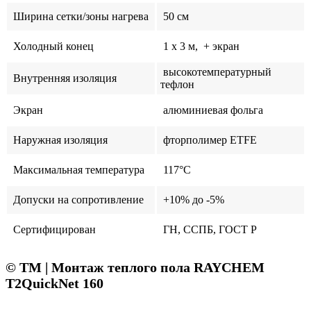
Ширина сетки/зоны нагрева
50 см
Холодный конец
1 x 3 м, + экран
высокотемпературный
Внутренняя изоляция
тефлон
Экран
алюминиевая фольга
Наружная изоляция
фторполимер ETFE
Максимальная температура
117°C
Допуски на сопротивление
+10% до -5%
Сертифицирован
ГН, ССПБ, ГОСТ Р
© ТМ | Монтаж теплого пола RAYCHEM
T2QuickNet 160