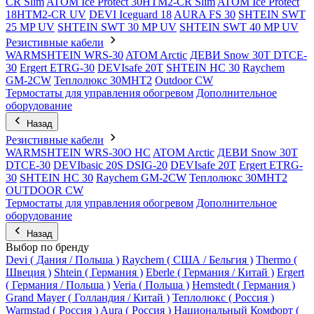
CR Slim
ATOM Ice Protect 30HTM2-CR Slim
ATOM Ice Protect
18HTM2-CR UV
DEVI Iceguard 18
AURA FS 30
SHTEIN SWT
25 MP UV
SHTEIN SWT 30 MP UV
SHTEIN SWT 40 MP UV
Резистивные кабели
WARMSHTEIN WRS-30
ATOM Arctic
ДЕВИ Snow 30T DTCE-
30
Ergert ETRG-30
DEVIsafe 20T
SHTEIN HC 30
Raychem
GM-2CW
Теплолюкс 30МНТ2
Outdoor CW
Термостаты для управления обогревом
Дополнительное
оборудование
Назад
Резистивные кабели
WARMSHTEIN WRS-30O HC
ATOM Arctic
ДЕВИ Snow 30T
DTCE-30
DEVIbasic 20S DSIG-20
DEVIsafe 20T
Ergert ETRG-
30
SHTEIN HC 30
Raychem GM-2CW
Теплолюкс 30МНТ2
OUTDOOR CW
Термостаты для управления обогревом
Дополнительное
оборудование
Назад
Выбор по бренду
Devi ( Дания / Польша )
Raychem ( США / Бельгия )
Thermo (
Швеция )
Shtein ( Германия )
Eberle ( Германия / Китай )
Ergert
( Германия / Польша )
Veria ( Польша )
Hemstedt ( Германия )
Grand Mayer ( Голландия / Китай )
Теплолюкс ( Россия )
Warmstad ( Россия )
Aura ( Россия )
Национальный Комфорт (