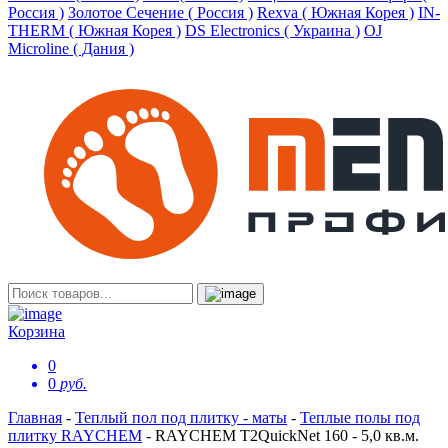
Россия )
Золотое Сечение ( Россия )
Rexva ( Южная Корея )
IN-
THERM ( Южная Корея )
DS Electronics ( Украина )
OJ
Microline ( Дания )
Корзина
0
0
руб.
Главная
-
Теплый пол под плитку - маты
-
Теплые полы под
плитку RAYCHEM
-
RAYCHEM T2QuickNet 160 - 5,0 кв.м.