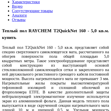
Характеристики
Видео
Сопутствующие товары
Аналоги
Отзывы
Теплый пол
RAYCHEM T2QuickNet 160 - 5,0 кв.м.
купить
Теплый пол T2QuickNet 160 - 5,0 кв.м. представляет собой
секцию сверхтонкого самоклеящегося мата, рассчитанного на
обогрев поверхности пола общей площадью 5,0
квадратных метра. Такое электрооборудование представляет
собой конструкцию из выступающей основой
стекловолоконной самоклеющейся сетки и закрепленного на
ней двухжильного резистивного греющего кабеля постоянной
мощности. Высота нагревательного мата не превышает 3 мм.
Нагревательные жилы покрыты высокотемпературной
тефлоновой изоляцией и сплошной оболочкой из
фторполимера ETFE. В качестве дополнительной защиты
нейтрализующей электромагнитное излучение используется
экран из алюминиевой фольги. Данная модель теплого пола
выпускается в виде скрученной секции нагревательного мата
длиной 10 м и шириной 0,5 м. Удельная мощность