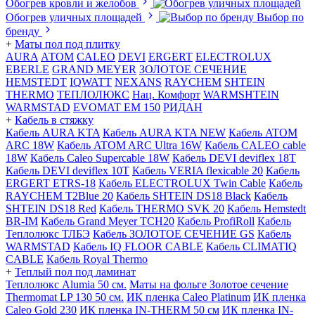
Обогрев кровли и желобов
Обогрев уличных площадей
Выбор по
бренду
+
Маты пол под плитку
AURA
АТОМ
CALEO
DEVI
ERGERT
ELECTROLUX
EBERLE
GRAND MEYER
ЗОЛОТОЕ СЕЧЕНИЕ
HEMSTEDT
IQWATT
NEXANS
RAYCHEM
SHTEIN
THERMO
ТЕПЛОЛЮКС
Нац. Комфорт
WARMSHTEIN
WARMSTAD
EVOMAT EM 150
РИДАН
+
Кабель в стяжку
Кабель AURA KTA
Кабель AURA KTA NEW
Кабель ATOM
ARC 18W
Кабель ATOM ARC Ultra 16W
Кабель CALEO cable
18W
Кабель Caleo Supercable 18W
Кабель DEVI deviflex 18T
Кабель DEVI deviflex 10T
Кабель VERIA flexicable 20
Кабель
ERGERT ETRS-18
Кабель ELECTROLUX Twin Cable
Кабель
RAYCHEM T2Blue 20
Кабель SHTEIN DS18 Black
Кабель
SHTEIN DS18 Red
Кабель THERMO SVK 20
Кабель Hemstedt
BR-IM
Кабель Grand Meyer TCH20
Кабель ProfiRoll
Кабель
Теплолюкс ТЛБЭ
Кабель ЗОЛОТОЕ СЕЧЕНИЕ GS
Кабель
WARMSTAD
Кабель IQ FLOOR CABLE
Кабель CLIMATIQ
CABLE
Кабель Royal Thermo
+
Теплый пол под ламинат
Теплолюкс Alumia 50 см.
Маты на фольге Золотое сечение
Thermomat LP 130 50 cм.
ИК пленка Caleo Platinum
ИК пленка
Caleo Gold 230
ИК пленка IN-THERM 50 см
ИК пленка IN-