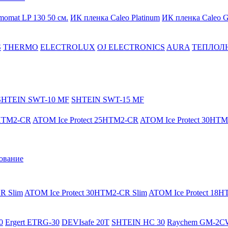
momat LP 130 50 cм.
ИК пленка Caleo Platinum
ИК пленка Caleo G
S
THERMO
ELECTROLUX
OJ ELECTRONICS
AURA
ТЕПЛОЛ
SHTEIN SWT-10 MF
SHTEIN SWT-15 MF
8HTM2-CR
ATOM Ice Protect 25HTM2-CR
ATOM Ice Protect 30HT
ование
R Slim
ATOM Ice Protect 30HTM2-CR Slim
ATOM Ice Protect 18
0
Ergert ETRG-30
DEVIsafe 20T
SHTEIN HC 30
Raychem GM-2C