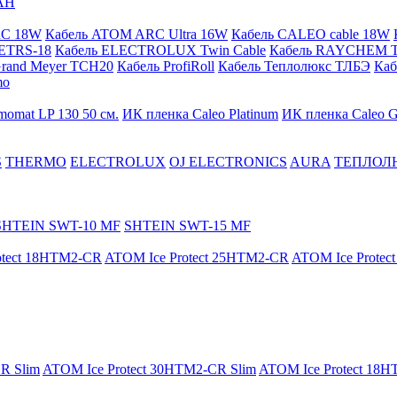
АН
RC 18W
Кабель ATOM ARC Ultra 16W
Кабель CALEO cable 18W
ETRS-18
Кабель ELECTROLUX Twin Cable
Кабель RAYCHEM T
Grand Meyer TCH20
Кабель ProfiRoll
Кабель Теплолюкс ТЛБЭ
Ка
mo
momat LP 130 50 cм.
ИК пленка Caleo Platinum
ИК пленка Caleo G
S
THERMO
ELECTROLUX
OJ ELECTRONICS
AURA
ТЕПЛОЛ
SHTEIN SWT-10 MF
SHTEIN SWT-15 MF
otect 18HTM2-CR
ATOM Ice Protect 25HTM2-CR
ATOM Ice Prote
R Slim
ATOM Ice Protect 30HTM2-CR Slim
ATOM Ice Protect 18