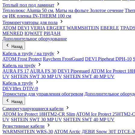
Теплый пол под ламинат
Теплолюкс Alumia 50 см.
Маты на фольге Золотое сечение
Ther
см
ИК пленка IN-THERM 100 см
Терморегуляторы для пола
ATOM
DEVI
VERIA
ERGERT
WARMSHTEIN
EBERLE
TPAD
MENRED
IQWATT
РИДАН
Дополнительное оборудование
Назад
Кабель в трубу / на трубу
ATOM Frost Protect
Raychem FrostGuard
DEVI Pipeheat DPH-10
Кабель на трубу
AURA FS 17
AURA FS 30
DEVI Pipeguard
ATOM Ice Protect 1
UV
SHTEIN SWT 30 MP UV
SHTEIN SWT 40 MP UV
Кабель в трубу
DEVIflex DTIV-9
Термостаты для управления обогревом
Дополнительное оборуд
Назад
Саморегулирующиеся кабели
ATOM Ice Protect 18HTM2-CR Slim
ATOM Ice Protect 25HTM2-C
UV
SHTEIN SWT 30 MP UV
SHTEIN SWT 40 MP UV
Резистивные кабели
WARMSHTEIN WRS-30
ATOM Arctic
ДЕВИ Snow 30T DTCE-3