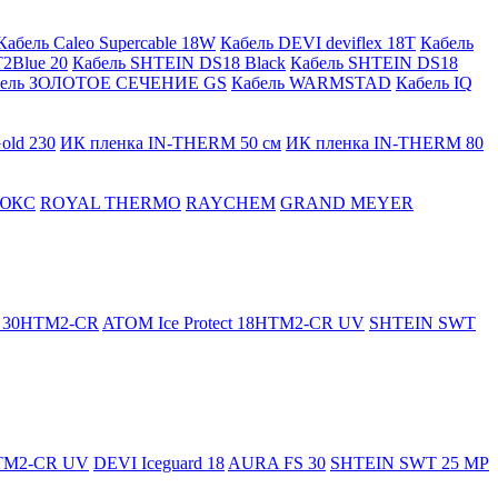
Кабель Caleo Supercable 18W
Кабель DEVI deviflex 18T
Кабель
2Blue 20
Кабель SHTEIN DS18 Black
Кабель SHTEIN DS18
бель ЗОЛОТОЕ СЕЧЕНИЕ GS
Кабель WARMSTAD
Кабель IQ
old 230
ИК пленка IN-THERM 50 см
ИК пленка IN-THERM 80
ЮКС
ROYAL THERMO
RAYCHEM
GRAND MEYER
ct 30HTM2-CR
ATOM Ice Protect 18HTM2-CR UV
SHTEIN SWT
HTM2-CR UV
DEVI Iceguard 18
AURA FS 30
SHTEIN SWT 25 MP