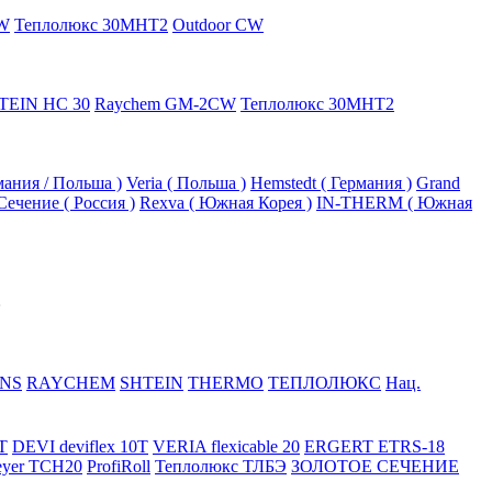
W
Теплолюкс 30МНТ2
Outdoor CW
TEIN HC 30
Raychem GM-2CW
Теплолюкс 30МНТ2
рмания / Польша )
Veria ( Польша )
Hemstedt ( Германия )
Grand
Сечение ( Россия )
Rexva ( Южная Корея )
IN-THERM ( Южная
NS
RAYCHEM
SHTEIN
THERMO
ТЕПЛОЛЮКС
Нац.
T
DEVI deviflex 10T
VERIA flexicable 20
ERGERT ETRS-18
eyer TCH20
ProfiRoll
Теплолюкс ТЛБЭ
ЗОЛОТОЕ СЕЧЕНИЕ