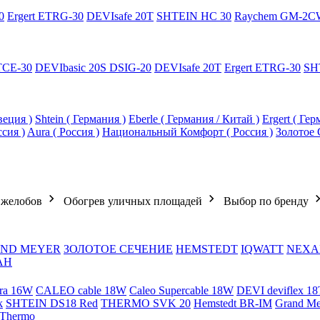
0
Ergert ETRG-30
DEVIsafe 20T
SHTEIN HC 30
Raychem GM-2C
TCE-30
DEVIbasic 20S DSIG-20
DEVIsafe 20T
Ergert ETRG-30
SH
еция )
Shtein ( Германия )
Eberle ( Германия / Китай )
Ergert ( Ге
ссия )
Aura ( Россия )
Национальный Комфорт ( Россия )
Золотое 
 желобов
Обогрев уличных площадей
Выбор по бренду
ND MEYER
ЗОЛОТОЕ СЕЧЕНИЕ
HEMSTEDT
IQWATT
NEXA
АН
ra 16W
CALEO cable 18W
Caleo Supercable 18W
DEVI deviflex 18
k
SHTEIN DS18 Red
THERMO SVK 20
Hemstedt BR-IM
Grand M
 Thermo