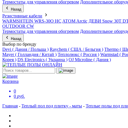
Термостаты для управления обогревом
Дополнительное оборуд
Назад
Резистивные кабели
WARMSHTEIN WRS-30O HC
ATOM Arctic
ДЕВИ Snow 30T D
OUTDOOR CW
Термостаты для управления обогревом
Дополнительное оборуд
Назад
Выбор по бренду
Devi ( Дания / Польша )
Raychem ( США / Бельгия )
Thermo ( Шв
Mayer ( Голландия / Китай )
Теплолюкс ( Россия )
Warmstad ( Ро
Корея )
DS Electronics ( Украина )
OJ Microline ( Дания )
Корзина
0
0
руб.
Главная
-
Теплый пол под плитку - маты
-
Теплые полы под п