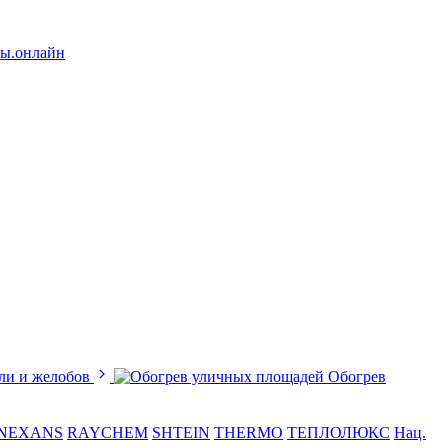
лы.онлайн
ли и желобов
Обогрев
NEXANS
RAYCHEM
SHTEIN
THERMO
ТЕПЛОЛЮКС
Нац.