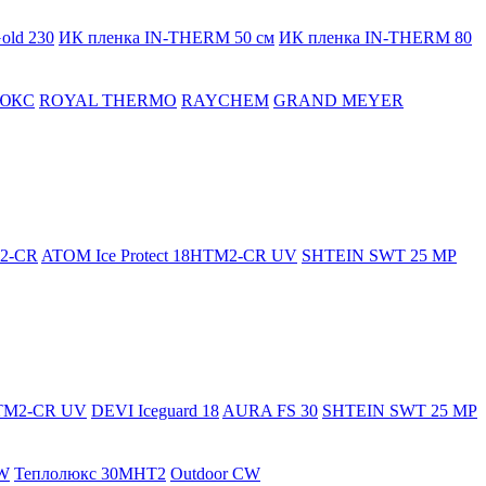
old 230
ИК пленка IN-THERM 50 см
ИК пленка IN-THERM 80
ЮКС
ROYAL THERMO
RAYCHEM
GRAND MEYER
M2-CR
ATOM Ice Protect 18HTM2-CR UV
SHTEIN SWT 25 MP
HTM2-CR UV
DEVI Iceguard 18
AURA FS 30
SHTEIN SWT 25 MP
W
Теплолюкс 30МНТ2
Outdoor CW