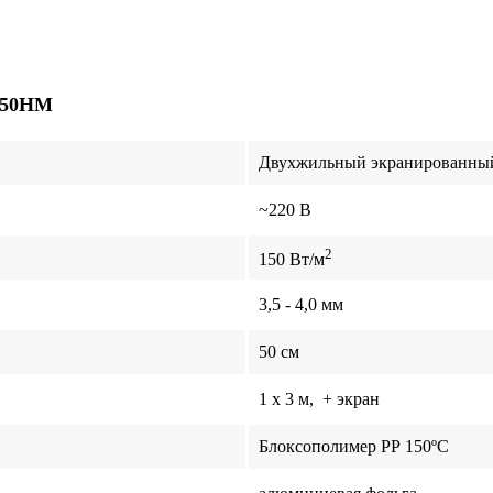
150HM
Двухжильный экранированны
~220 В
2
150 Вт/м
3,5 - 4,0 мм
50 см
1 x 3 м, + экран
Блоксополимер РР 150ºС