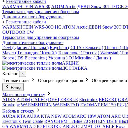
+
Резистивные кабели
WARMSHTEIN WRS-30
ATOM Arctic
ДЕВИ Snow 30T DTCE-3
Термостаты для управления обогревом
Дополнительное оборудование
+
Резистивные кабели
WARMSHTEIN WRS-30O HC
ATOM Arctic
ДЕВИ Snow 30T D
OUTDOOR CW
Термостаты для управления обогревом
Дополнительное оборудование
Devi ( Дания / Польша )
Raychem ( США / Бельгия )
Thermo ( Шв
Mayer ( Голландия / Китай )
Теплолюкс ( Россия )
Warmstad ( Ро
Корея )
DS Electronics ( Украина )
OJ Microline ( Дания )
АКЦИИ
ДОСТАВКА
Каталог
×
Теплые полы
Обогрев труб и кранов
Обогрев кровли и
Назад
Маты пол под плитку
AURA
АТОМ
CALEO
DEVI
EBERLE
Electrolux
ERGERT
GRA
Комфорт
WARMSHTEIN
WARMSTAD
EVOMAT EM 150
РИД
Кабель в стяжку
AURA KTA
AURA KTA NEW
ATOM ARC 18W
ATOM ARC Ult
Electrolux Twin Cable
RAYCHEM T2Blue 20
SHTEIN DS18 Blac
GS
WARMSTAD
IQ FLOOR CABLE
CLIMATIQ CABLE
Royal