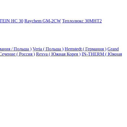
TEIN HC 30
Raychem GM-2CW
Теплолюкс 30МНТ2
рмания / Польша )
Veria ( Польша )
Hemstedt ( Германия )
Grand
Сечение ( Россия )
Rexva ( Южная Корея )
IN-THERM ( Южная