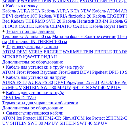
Комфорт
WARMSHTEIN
WARMSTAD
EVOMAT EM 150
РИД
+
Кабель в стяжку
Кабель AURA KTA
Кабель AURA KTA NEW
Кабель ATOM A
DEVI deviflex 10T
Кабель VERIA flexicable 20
Кабель ERGERT 
Red
Кабель THERMO SVK 20
Кабель Hemstedt BR-IM
Кабель 
FLOOR CABLE
Кабель CLIMATIQ CABLE
Кабель Royal Ther
+
Теплый пол под ламинат
Теплолюкс Alumia 50 см.
Маты на фольге Золотое сечение
Ther
см
ИК пленка IN-THERM 100 см
+
Терморегуляторы для пола
ATOM
DEVI
VERIA
ERGERT
WARMSHTEIN
EBERLE
TPAD
MENRED
IQWATT
РИДАН
Дополнительное оборудование
+
Кабель для установки в трубу / на трубу
ATOM Frost Protect
Raychem FrostGuard
DEVI Pipeheat DPH-10
+
Кабель для установки на трубу
AURA FS 17
AURA FS 30
DEVI Pipeguard 25 и 31
ATOM Ice Pr
25 MP UV
SHTEIN SWT 30 MP UV
SHTEIN SWT 40 MP UV
+
Кабель для установки в трубу
DEVIflex DTIV-9
Термостаты для управления обогревом
Дополнительное оборудование
+
Саморегулирующиеся кабели
ATOM Ice Protect 18HTM2-CR Slim
ATOM Ice Protect 25HTM2-C
UV
SHTEIN SWT 30 MP UV
SHTEIN SWT 40 MP UV