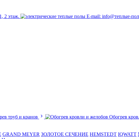
1, 2 этаж.
E-mail: info@теплые-по
рев труб и кранов
Обогрев кров
E
GRAND MEYER
ЗОЛОТОЕ СЕЧЕНИЕ
HEMSTEDT
IQWATT