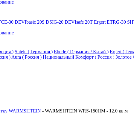
ование
TCE-30
DEVIbasic 20S DSIG-20
DEVIsafe 20T
Ergert ETRG-30
SH
ование
еция )
Shtein ( Германия )
Eberle ( Германия / Китай )
Ergert ( Ге
ссия )
Aura ( Россия )
Национальный Комфорт ( Россия )
Золотое 
литку WARMSHTEIN
-
WARMSHTEIN WRS-150HM - 12.0 кв.м